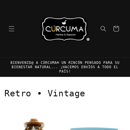
Ir
directamente
al contenido
Carrito
BIENVENID@ A CÚRCUMA® UN RINCÓN PENSADO PARA SU
BIENESTAR NATURAL... ¡HACEMOS ENVÍOS A TODO EL
PAÍS!
C
Retro • Vintage
o
l
e