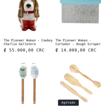
c
c
i
ó
The Pioneer Woman - Cowboy
The Pioneer Woman -
n
Charlie Galletero
Cortador - Dough Scraper
Precio
₡ 55.000,00 CRC
Precio
₡ 14.000,00 CRC
:
habitual
habitual
Agotado