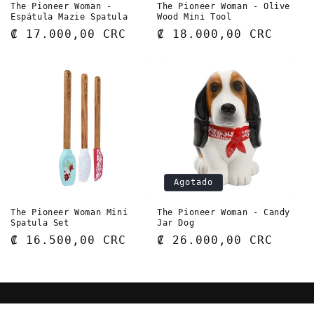
The Pioneer Woman -
The Pioneer Woman - Olive
Espátula Mazie Spatula
Wood Mini Tool
Precio
₡ 17.000,00 CRC
Precio
₡ 18.000,00 CRC
habitual
habitual
Agotado
The Pioneer Woman Mini
The Pioneer Woman - Candy
Spatula Set
Jar Dog
Precio
₡ 16.500,00 CRC
Precio
₡ 26.000,00 CRC
habitual
habitual