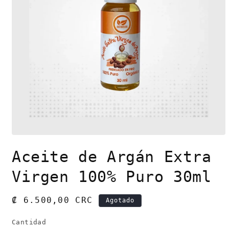
Abrir
elemento
Aceite de Argán Extra
multimedia
1
en
Virgen 100% Puro 30ml
una
ventana
modal
Precio
₡ 6.500,00 CRC
Agotado
habitual
Cantidad
Cantidad