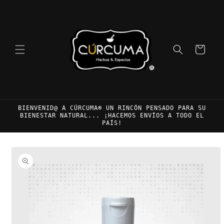
Ir
directamente
al contenido
Carrito
BIENVENID@ A CÚRCUMA® UN RINCÓN PENSADO PARA SU
BIENESTAR NATURAL... ¡HACEMOS ENVÍOS A TODO EL
PAÍS!
Ir
directamente
a la
información
del producto