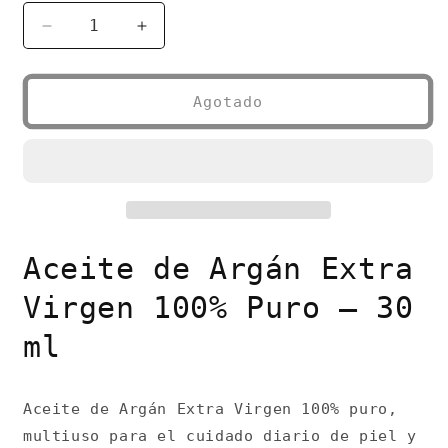
Reducir
Aumentar
cantidad
cantidad
para
para
Aceite
Aceite
Agotado
de
de
Argán
Argán
Extra
Extra
Virgen
Virgen
100%
100%
Puro
Puro
30ml
30ml
Aceite de Argán Extra
Virgen 100% Puro — 30
ml
Aceite de Argán Extra Virgen 100% puro,
multiuso para el cuidado diario de piel y