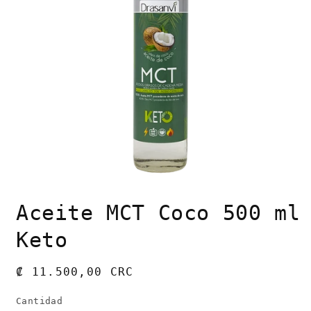
Abrir
elemento
Aceite MCT Coco 500 ml
multimedia
1
en
Keto
una
ventana
modal
Precio
₡ 11.500,00 CRC
habitual
Cantidad
Cantidad