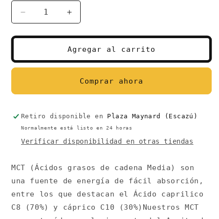
Reducir
Aumentar
cantidad
cantidad
para
para
Aceite
Aceite
Agregar al carrito
MCT
MCT
Coco
Coco
500
500
Comprar ahora
ml
ml
Keto
Keto
Retiro disponible en
Plaza Maynard (Escazú)
Normalmente está listo en 24 horas
Verificar disponibilidad en otras tiendas
MCT (Ácidos grasos de cadena Media) son
una fuente de energía de fácil absorción,
entre los que destacan el Ácido caprilico
C8 (70%) y cáprico C10 (30%)Nuestros MCT