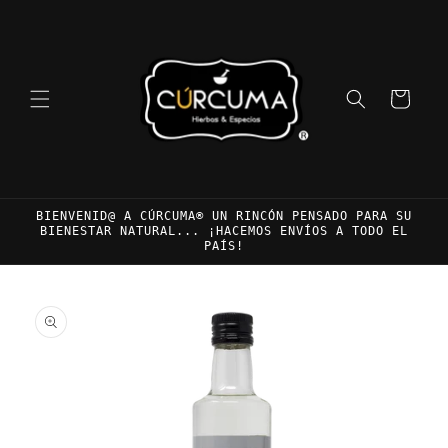
Ir
directamente
al contenido
Carrito
BIENVENID@ A CÚRCUMA® UN RINCÓN PENSADO PARA SU
BIENESTAR NATURAL... ¡HACEMOS ENVÍOS A TODO EL
PAÍS!
Ir
directamente
a la
información
del producto