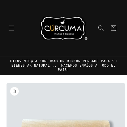
Ir
directamente
al contenido
Carrito
BIENVENID@ A CÚRCUMA® UN RINCÓN PENSADO PARA SU
BIENESTAR NATURAL... ¡HACEMOS ENVÍOS A TODO EL
PAÍS!
Ir
directamente
a la
información
del producto