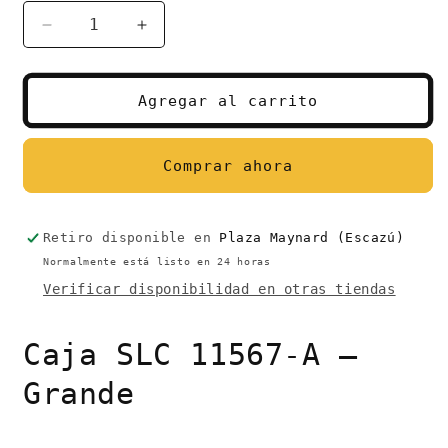
Reducir
Aumentar
cantidad
cantidad
para
para
Caja
Caja
Agregar al carrito
SLC
SLC
11567-
11567-
A
A
Comprar ahora
|
|
21*11*11cm
21*11*11cm
(Grande)
(Grande)
Retiro disponible en
Plaza Maynard (Escazú)
Normalmente está listo en 24 horas
Verificar disponibilidad en otras tiendas
Caja SLC 11567-A –
Grande