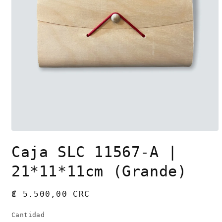
Abrir
elemento
Caja SLC 11567-A |
multimedia
1
en
21*11*11cm (Grande)
una
ventana
modal
Precio
₡ 5.500,00 CRC
habitual
Cantidad
Cantidad