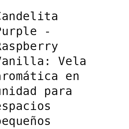
Candelita
Purple -
Raspberry
Vanilla: Vela
aromática en
unidad para
espacios
pequeños