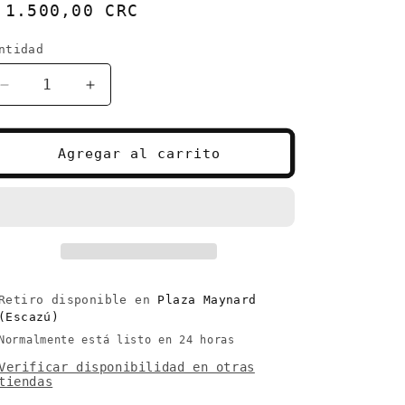
recio
 1.500,00 CRC
abitual
ntidad
antidad
Reducir
Aumentar
cantidad
cantidad
para
para
Candelita
Candelita
Agregar al carrito
Blanca
Blanca
-
-
Vanilla
Vanilla
Unidad
Unidad
Retiro disponible en
Plaza Maynard
(Escazú)
Normalmente está listo en 24 horas
Verificar disponibilidad en otras
tiendas