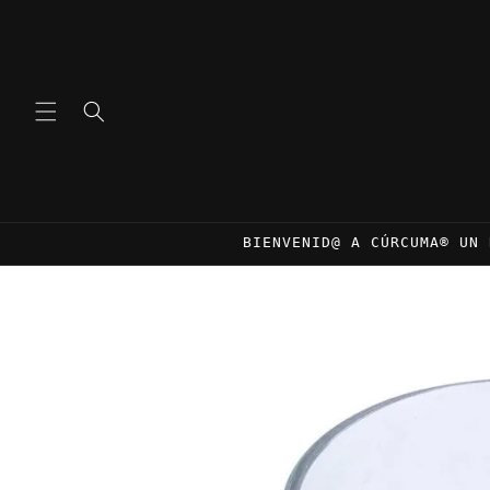
Ir
directamente
al contenido
BIENVENID@ A CÚRCUMA® UN 
Ir
directamente
a la
información
del producto