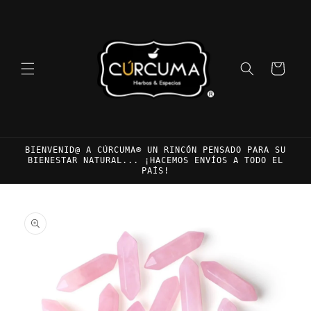
Ir
directamente
al contenido
Carrito
BIENVENID@ A CÚRCUMA® UN RINCÓN PENSADO PARA SU
BIENESTAR NATURAL... ¡HACEMOS ENVÍOS A TODO EL
PAÍS!
Ir
directamente
a la
información
del producto