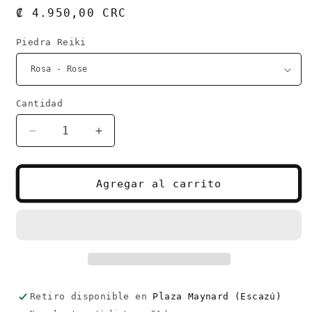
Precio
₡ 4.950,00 CRC
habitual
Piedra Reiki
Cantidad
Cantidad
Reducir
Aumentar
cantidad
cantidad
para
para
Cristales
Cristales
Agregar al carrito
de
de
Cuarzo
Cuarzo
-
-
Piedra
Piedra
Reiki
Reiki
Curativa
Curativa
1.3
1.3
Pulgadas
Pulgadas
Retiro disponible en
Plaza Maynard (Escazú)