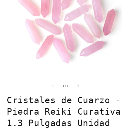
Abrir
A
elemento
e
multimedia
m
de
1
/
4
1
2
en
e
Cristales de Cuarzo -
una
u
ventana
v
modal
m
Piedra Reiki Curativa
1.3 Pulgadas Unidad