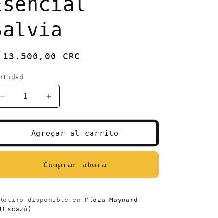
Esencial
Salvia
recio
 13.500,00 CRC
abitual
ntidad
antidad
Reducir
Aumentar
cantidad
cantidad
para
para
Guru
Guru
Agregar al carrito
Nanda
Nanda
Clary
Clary
Sage
Sage
Comprar ahora
-
-
Aceite
Aceite
Esencial
Esencial
Retiro disponible en
Plaza Maynard
Salvia
Salvia
(Escazú)