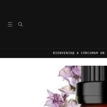
Ir
directamente
al contenido
BIENVENID@ A CÚRCUMA® UN 
Ir
directamente
a la
información
del producto