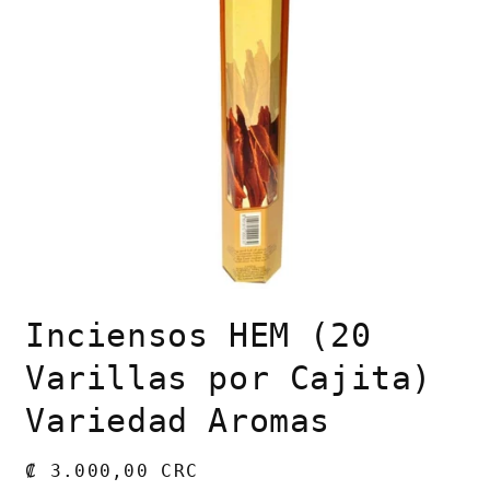
Abrir
elemento
Inciensos HEM (20
multimedia
1
en
Varillas por Cajita)
una
ventana
Variedad Aromas
modal
Precio
₡ 3.000,00 CRC