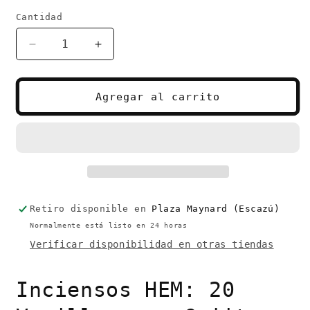
habitual
Cantidad
Cantidad
Reducir
Aumentar
cantidad
cantidad
para
para
Inciensos
Inciensos
Agregar al carrito
HEM
HEM
(20
(20
Varillas
Varillas
por
por
Cajita)
Cajita)
Variedad
Variedad
Aromas
Aromas
Retiro disponible en
Plaza Maynard (Escazú)
Normalmente está listo en 24 horas
Verificar disponibilidad en otras tiendas
Inciensos HEM: 20