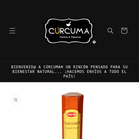
Ir
directamente
al contenido
Carrito
BIENVENID@ A CÚRCUMA® UN RINCÓN PENSADO PARA SU
BIENESTAR NATURAL... ¡HACEMOS ENVÍOS A TODO EL
PAÍS!
Ir
directamente
a la
información
del producto