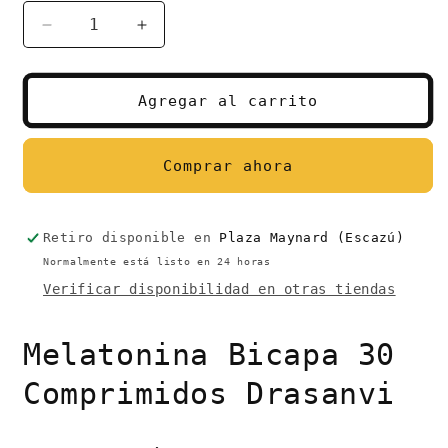
Reducir
Aumentar
cantidad
cantidad
para
para
Melatonina
Melatonina
Agregar al carrito
Bicapa
Bicapa
30
30
Comprimidos
Comprimidos
Comprar ahora
Drasanvi
Drasanvi
Retiro disponible en
Plaza Maynard (Escazú)
Normalmente está listo en 24 horas
Verificar disponibilidad en otras tiendas
Melatonina Bicapa 30
Comprimidos Drasanvi