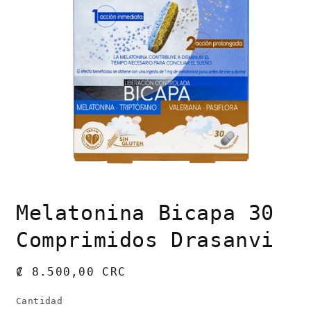
Abrir
elemento
Melatonina Bicapa 30
multimedia
1
en
Comprimidos Drasanvi
una
ventana
modal
Precio
₡ 8.500,00 CRC
habitual
Cantidad
Cantidad