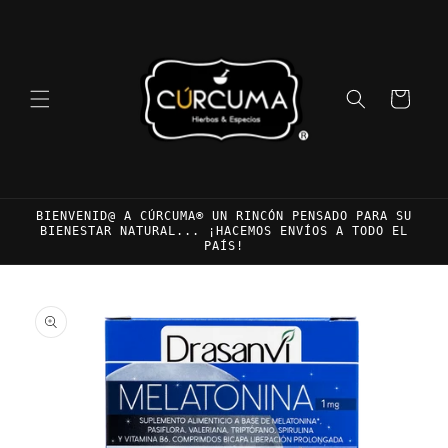
Ir
directamente
al contenido
Carrito
BIENVENID@ A CÚRCUMA® UN RINCÓN PENSADO PARA SU
BIENESTAR NATURAL... ¡HACEMOS ENVÍOS A TODO EL
PAÍS!
Ir
directamente
a la
información
del producto