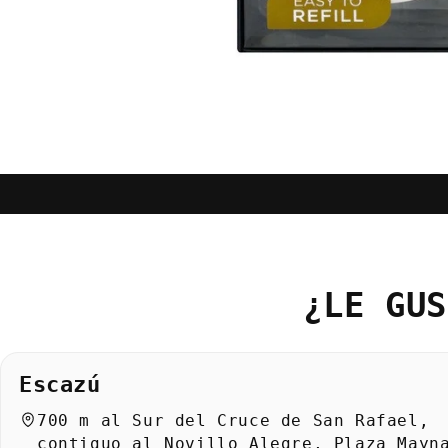
Abrir
elemento
multimedia
1
en
una
ventana
modal
¿LE GUS
Escazú
700 m al Sur del Cruce de San Rafael,
contiguo al Novillo Alegre, Plaza Mayn