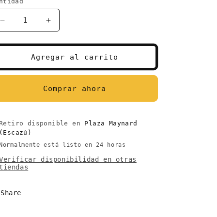
ntidad
antidad
Reducir
Aumentar
cantidad
cantidad
para
para
Olde
Olde
Agregar al carrito
Thompson
Thompson
Del
Del
Norte
Norte
Comprar ahora
Retiro disponible en
Plaza Maynard
(Escazú)
Normalmente está listo en 24 horas
Verificar disponibilidad en otras
tiendas
Share