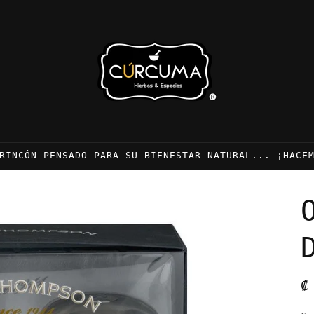
RINCÓN PENSADO PARA SU BIENESTAR NATURAL... ¡HACE
P
₡
h