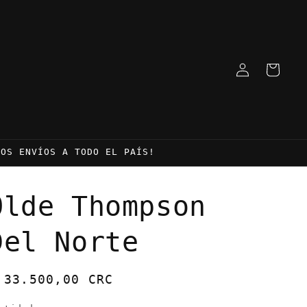
Iniciar
Carrito
sesión
MOS ENVÍOS A TODO EL PAÍS!
Olde Thompson
Del Norte
recio
 33.500,00 CRC
abitual