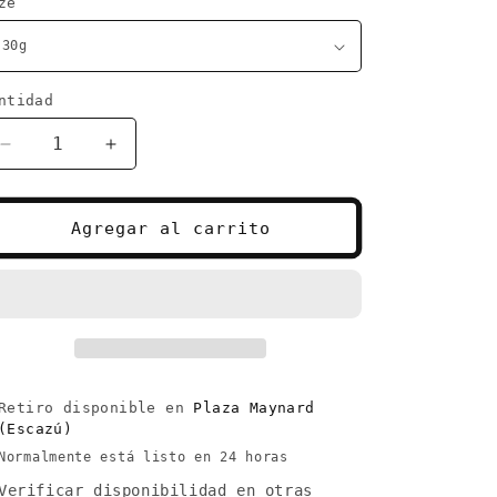
ze
ntidad
antidad
Reducir
Aumentar
cantidad
cantidad
para
para
Tomillo
Tomillo
Agregar al carrito
-
-
Thyme
Thyme
Retiro disponible en
Plaza Maynard
(Escazú)
Normalmente está listo en 24 horas
Verificar disponibilidad en otras