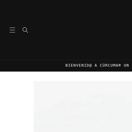
Ir
directamente
al contenido
BIENVENID@ A CÚRCUMA® UN 
Ir
directamente
a la
información
del producto