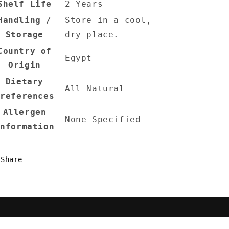
Shelf Life
2 Years
Handling /
Store in a cool,
Storage
dry place.
Country of
Egypt
Origin
Dietary
All Natural
Preferences
Allergen
None Specified
Information
Share