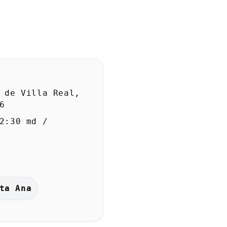
 de Villa Real,
6
2:30 md /
ta Ana