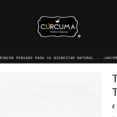
RINCÓN PENSADO PARA SU BIENESTAR NATURAL... ¡HACE
P
₡
h