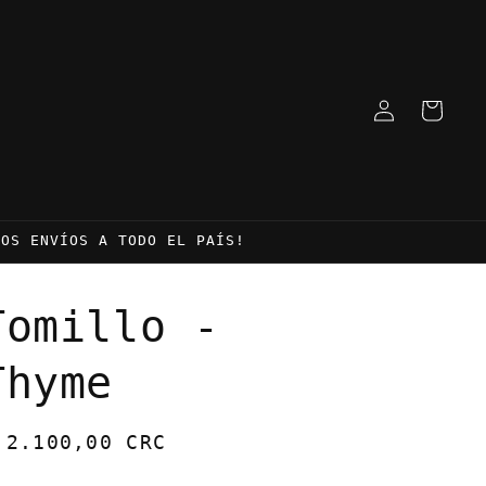
Iniciar
Carrito
sesión
MOS ENVÍOS A TODO EL PAÍS!
Tomillo -
Thyme
recio
 2.100,00 CRC
abitual