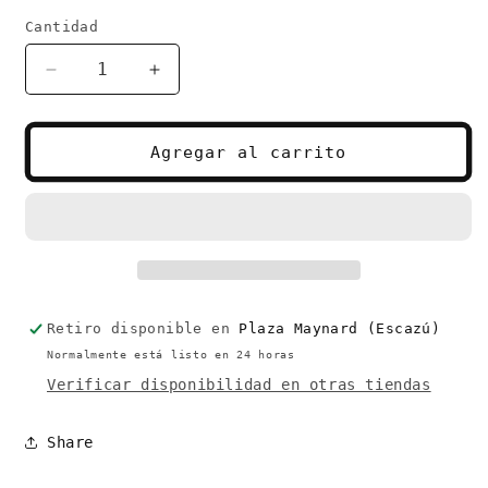
habitual
Cantidad
Cantidad
Reducir
Aumentar
cantidad
cantidad
para
para
Vasito
Vasito
Agregar al carrito
Tapa
Tapa
Bamboo
Bamboo
con
con
Pajilla
Pajilla
Rectangular
Rectangular
Pequeño
Pequeño
Retiro disponible en
Plaza Maynard (Escazú)
Normalmente está listo en 24 horas
Verificar disponibilidad en otras tiendas
Share