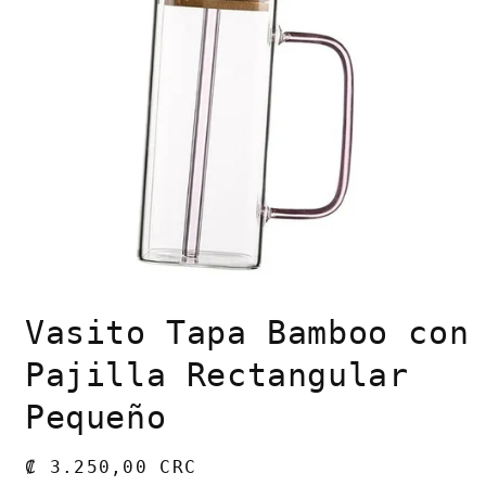
Abrir
elemento
Vasito Tapa Bamboo con
multimedia
1
en
Pajilla Rectangular
una
ventana
Pequeño
modal
Precio
₡ 3.250,00 CRC