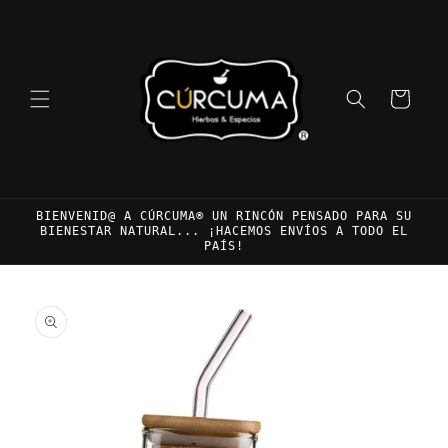
Ir
directamente
al contenido
Carrito
BIENVENID@ A CÚRCUMA® UN RINCÓN PENSADO PARA SU
BIENESTAR NATURAL... ¡HACEMOS ENVÍOS A TODO EL
PAÍS!
Ir
directamente
a la
información
del producto