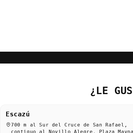
Abrir
elemento
multimedia
1
en
una
ventana
modal
¿LE GUS
Escazú
700 m al Sur del Cruce de San Rafael,
contiguo al Novillo Alegre, Plaza Mayn