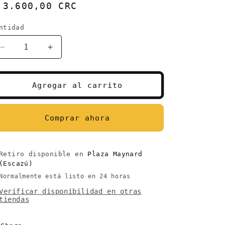
recio
 3.600,00 CRC
abitual
ntidad
antidad
Reducir
Aumentar
cantidad
cantidad
para
para
Dispensador
Dispensador
Agregar al carrito
de
de
Miel
Miel
Vidrio
Vidrio
Comprar ahora
+
+
Bamboo
Bamboo
Pequeño
Pequeño
Retiro disponible en
Plaza Maynard
(Escazú)
Normalmente está listo en 24 horas
Verificar disponibilidad en otras
tiendas