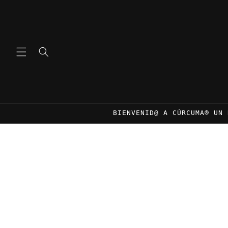
Ir
directamente
al contenido
BIENVENID@ A CÚRCUMA® UN 
Ir
directamente
a la
información
del producto