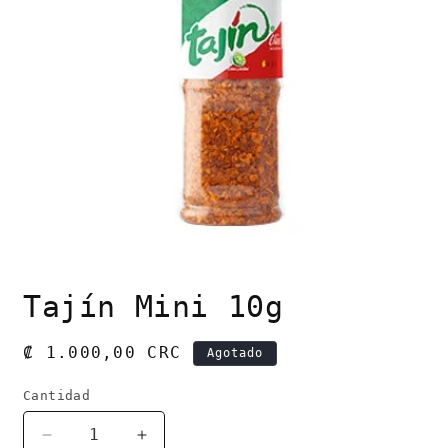
Abrir
elemento
Tajín Mini 10g
multimedia
1
en
una
Precio
₡ 1.000,00 CRC
Agotado
ventana
habitual
modal
Cantidad
Cantidad
Reducir
Aumentar