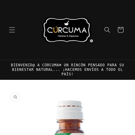
Ir
directamente
al contenido
Carrito
BIENVENID@ A CÚRCUMA® UN RINCÓN PENSADO PARA SU
BIENESTAR NATURAL... ¡HACEMOS ENVÍOS A TODO EL
PAÍS!
Ir
directamente
a la
información
del producto